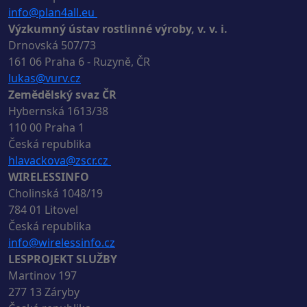
info@plan4all.eu
Výzkumný ústav rostlinné výroby, v. v. i.
Drnovská 507/73
161 06 Praha 6 - Ruzyně, ČR
lukas@vurv.cz
Zemědělský svaz ČR
Hybernská 1613/38
110 00 Praha 1
Česká republika
hlavackova@zscr.cz
WIRELESSINFO
Cholinská 1048/19
784 01 Litovel
Česká republika
info@wirelessinfo.cz
LESPROJEKT SLUŽBY
Martinov 197
277 13 Záryby