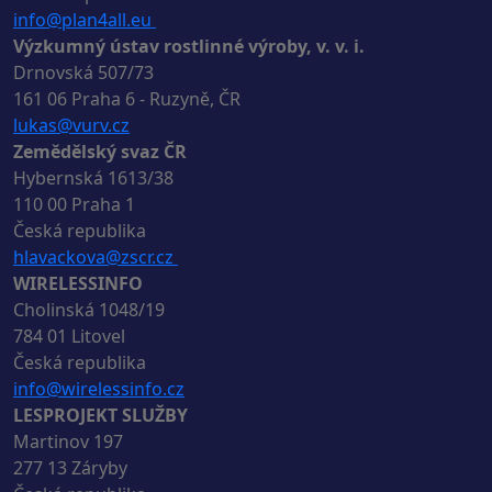
info@plan4all.eu
Výzkumný ústav rostlinné výroby, v. v. i.
Drnovská 507/73
161 06 Praha 6 - Ruzyně, ČR
lukas@vurv.cz
Zemědělský svaz ČR
Hybernská 1613/38
110 00 Praha 1
Česká republika
hlavackova@zscr.cz
WIRELESSINFO
Cholinská 1048/19
784 01 Litovel
Česká republika
info@wirelessinfo.cz
LESPROJEKT SLUŽBY
Martinov 197
277 13 Záryby