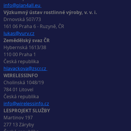
info@plan4all.eu
Výzkumný ústav rostlinné výroby, v. v. i.
Drnovská 507/73
161 06 Praha 6 - Ruzyně, ČR
lukas@vurv.cz
Zemědělský svaz ČR
Hybernská 1613/38
110 00 Praha 1
Česká republika
hlavackova@zscr.cz
WIRELESSINFO
Cholinská 1048/19
784 01 Litovel
Česká republika
info@wirelessinfo.cz
LESPROJEKT SLUŽBY
Martinov 197
277 13 Záryby