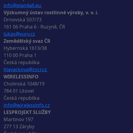
info@plan4all.eu
Výzkumný ústav rostlinné výroby, v. v. i.
Drnovská 507/73
161 06 Praha 6 - Ruzyně, ČR
lukas@vurv.cz
Zemědělský svaz ČR
Hybernská 1613/38
110 00 Praha 1
Česká republika
hlavackova@zscr.cz
WIRELESSINFO
Cholinská 1048/19
784 01 Litovel
Česká republika
info@wirelessinfo.cz
LESPROJEKT SLUŽBY
Martinov 197
277 13 Záryby