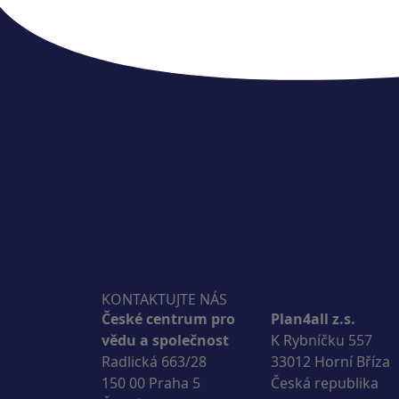
KONTAKTUJTE NÁS
České centrum pro
Plan4all z.s.
vědu a společnost
K Rybníčku 557
Radlická 663/28
33012 Horní Bříza
150 00 Praha 5
Česká republika