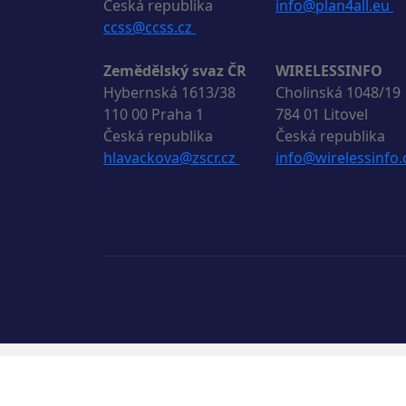
Česká republika
info@plan4all.eu
ccss@ccss.cz
Zemědělský svaz ČR
WIRELESSINFO
Hybernská 1613/38
Cholinská 1048/19
110 00 Praha 1
784 01 Litovel
Česká republika
Česká republika
hlavackova@zscr.cz
info@wirelessinfo.