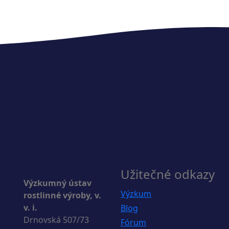
Užitečné odkazy
Výzkumný ústav
Výzkum
rostlinné výroby, v.
v. i.
Blog
Drnovská 507/73
Fórum