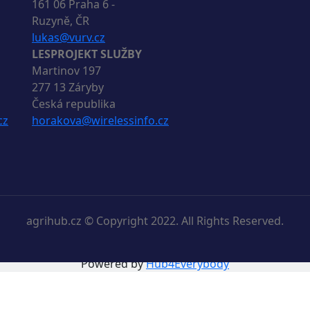
161 06 Praha 6 -
Ruzyně, ČR
lukas@vurv.cz
LESPROJEKT SLUŽBY
Martinov 197
277 13 Záryby
Česká republika
cz
horakova@wirelessinfo.cz
agrihub.cz © Copyright 2022. All Rights Reserved.
Powered by
Hub4Everybody