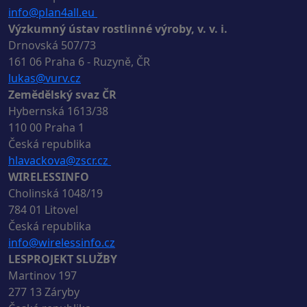
info@plan4all.eu
Výzkumný ústav rostlinné výroby, v. v. i.
Drnovská 507/73
161 06 Praha 6 - Ruzyně, ČR
lukas@vurv.cz
Zemědělský svaz ČR
Hybernská 1613/38
110 00 Praha 1
Česká republika
hlavackova@zscr.cz
WIRELESSINFO
Cholinská 1048/19
784 01 Litovel
Česká republika
info@wirelessinfo.cz
LESPROJEKT SLUŽBY
Martinov 197
277 13 Záryby