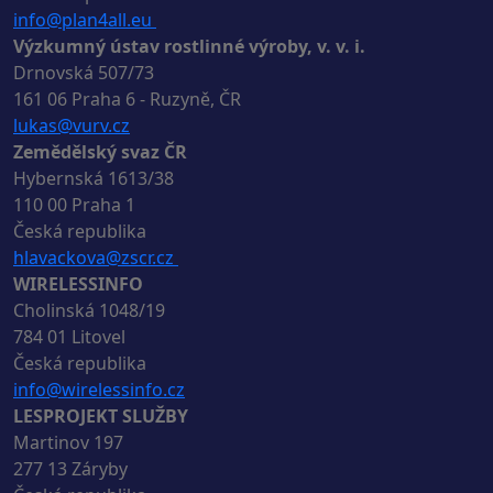
info@plan4all.eu
Výzkumný ústav rostlinné výroby, v. v. i.
Drnovská 507/73
161 06 Praha 6 - Ruzyně, ČR
lukas@vurv.cz
Zemědělský svaz ČR
Hybernská 1613/38
110 00 Praha 1
Česká republika
hlavackova@zscr.cz
WIRELESSINFO
Cholinská 1048/19
784 01 Litovel
Česká republika
info@wirelessinfo.cz
LESPROJEKT SLUŽBY
Martinov 197
277 13 Záryby