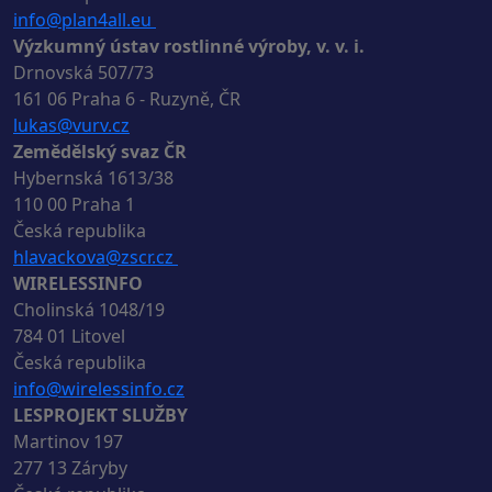
info@plan4all.eu
Výzkumný ústav rostlinné výroby, v. v. i.
Drnovská 507/73
161 06 Praha 6 - Ruzyně, ČR
lukas@vurv.cz
Zemědělský svaz ČR
Hybernská 1613/38
110 00 Praha 1
Česká republika
hlavackova@zscr.cz
WIRELESSINFO
Cholinská 1048/19
784 01 Litovel
Česká republika
info@wirelessinfo.cz
LESPROJEKT SLUŽBY
Martinov 197
277 13 Záryby