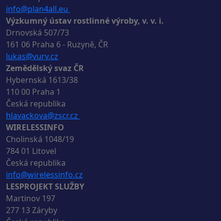
info@plan4all.eu
Výzkumný ústav rostlinné výroby, v. v. i.
Drnovská 507/73
161 06 Praha 6 - Ruzyně, ČR
lukas@vurv.cz
Zemědělský svaz ČR
Hybernská 1613/38
110 00 Praha 1
Česká republika
hlavackova@zscr.cz
WIRELESSINFO
Cholinská 1048/19
784 01 Litovel
Česká republika
info@wirelessinfo.cz
LESPROJEKT SLUŽBY
Martinov 197
277 13 Záryby