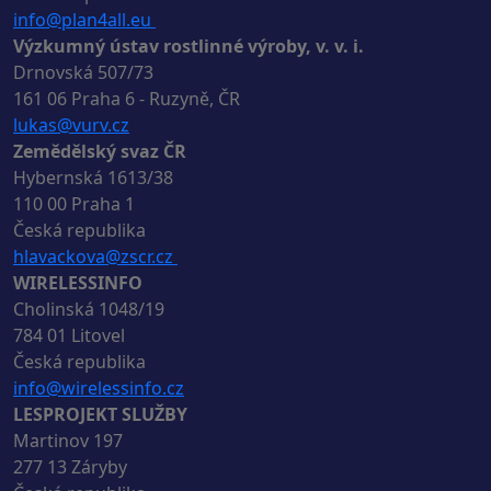
info@plan4all.eu
Výzkumný ústav rostlinné výroby, v. v. i.
Drnovská 507/73
161 06 Praha 6 - Ruzyně, ČR
lukas@vurv.cz
Zemědělský svaz ČR
Hybernská 1613/38
110 00 Praha 1
Česká republika
hlavackova@zscr.cz
WIRELESSINFO
Cholinská 1048/19
784 01 Litovel
Česká republika
info@wirelessinfo.cz
LESPROJEKT SLUŽBY
Martinov 197
277 13 Záryby