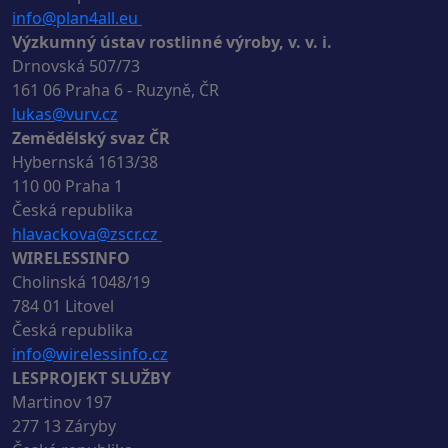
info@plan4all.eu
Výzkumný ústav rostlinné výroby, v. v. i.
Drnovská 507/73
161 06 Praha 6 - Ruzyně, ČR
lukas@vurv.cz
Zemědělský svaz ČR
Hybernská 1613/38
110 00 Praha 1
Česká republika
hlavackova@zscr.cz
WIRELESSINFO
Cholinská 1048/19
784 01 Litovel
Česká republika
info@wirelessinfo.cz
LESPROJEKT SLUŽBY
Martinov 197
277 13 Záryby