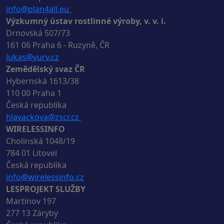
info@plan4all.eu
Výzkumný ústav rostlinné výroby, v. v. i.
Drnovská 507/73
161 06 Praha 6 - Ruzyně, ČR
lukas@vurv.cz
Zemědělský svaz ČR
Hybernská 1613/38
110 00 Praha 1
Česká republika
hlavackova@zscr.cz
WIRELESSINFO
Cholinská 1048/19
784 01 Litovel
Česká republika
info@wirelessinfo.cz
LESPROJEKT SLUŽBY
Martinov 197
277 13 Záryby