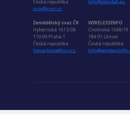
Česká republika
info@plan4all.eu
ccss@ccss.cz
Zemědělský svaz ČR
WIRELESSINFO
Hybernská 1613/38
Cholinská 1048/19
110 00 Praha 1
784 01 Litovel
Česká republika
Česká republika
hlavackova@zscr.cz
info@wirelessinfo.