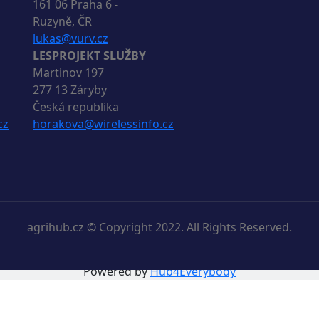
161 06 Praha 6 -
Ruzyně, ČR
lukas@vurv.cz
LESPROJEKT SLUŽBY
Martinov 197
277 13 Záryby
Česká republika
cz
horakova@wirelessinfo.cz
agrihub.cz © Copyright 2022. All Rights Reserved.
Powered by
Hub4Everybody