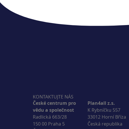
KONTAKTUJTE NÁS
České centrum pro
Plan4all z.s.
vědu a společnost
K Rybníčku 557
Radlická 663/28
33012 Horní Bříza
150 00 Praha 5
Česká republika