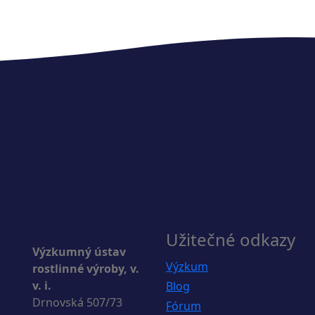
Užitečné odkazy
Výzkumný ústav
Výzkum
rostlinné výroby, v.
v. i.
Blog
Drnovská 507/73
Fórum