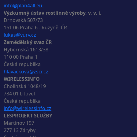
info@plan4all.eu
Výzkumný ústav rostlinné výroby, v. v. i.
Drnovská 507/73
161 06 Praha 6 - Ruzyně, ČR
lukas@vurv.cz
Zemědělský svaz ČR
Hybernská 1613/38
110 00 Praha 1
Česká republika
hlavackova@zscr.cz
WIRELESSINFO
Cholinská 1048/19
784 01 Litovel
Česká republika
info@wirelessinfo.cz
LESPROJEKT SLUŽBY
Martinov 197
277 13 Záryby