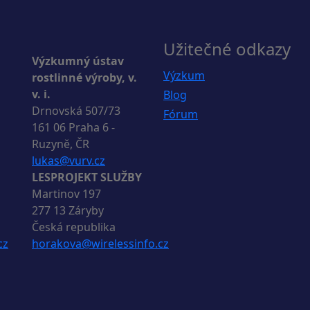
Užitečné odkazy
Výzkumný ústav
Výzkum
rostlinné výroby, v.
v. i.
Blog
Drnovská 507/73
Fórum
161 06 Praha 6 -
Ruzyně, ČR
lukas@vurv.cz
LESPROJEKT SLUŽBY
Martinov 197
277 13 Záryby
Česká republika
cz
horakova@wirelessinfo.cz