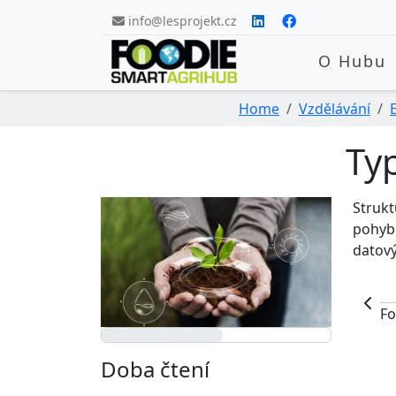
Skip navigation
info@lesprojekt.cz
O Hubu
Home
Vzdělávání
Typ
Strukt
pohybu
datový
Fo
Doba čtení