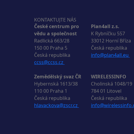
KONTAKTUJTE NÁS
České centrum pro
Plan4all z.s.
vědu a společnost
K Rybníčku 557
Radlická 663/28
33012 Horní Bříza
150 00 Praha 5
Česká republika
Česká republika
info@plan4all.eu
ccss@ccss.cz
Zemědělský svaz ČR
WIRELESSINFO
Hybernská 1613/38
Cholinská 1048/19
110 00 Praha 1
784 01 Litovel
Česká republika
Česká republika
hlavackova@zscr.cz
info@wirelessinfo.