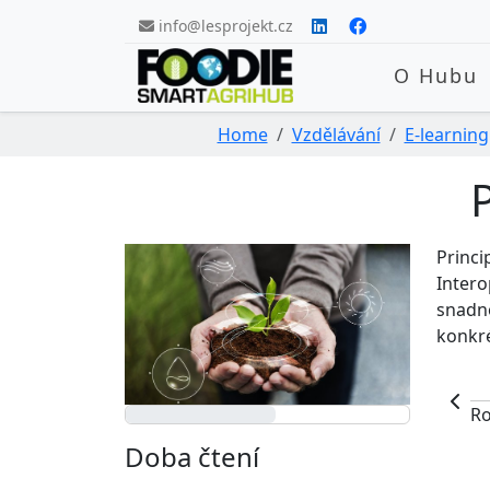
Skip navigation
info@lesprojekt.cz
O Hubu
Home
Vzdělávání
E-learning
P
Princi
Intero
snadno
konkré
Ro
Doba čtení