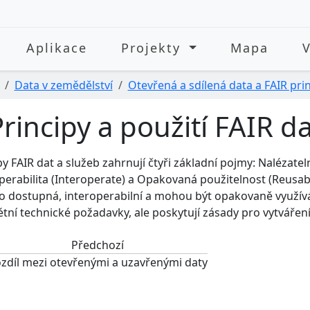
Aplikace
Projekty
Mapa
Data v zemědělství
Otevřená a sdílená data a FAIR pri
rincipy a použití FAIR d
py FAIR dat a služeb zahrnují čtyři základní pojmy: Nalézateln
perabilita (Interoperate) a Opakovaná použitelnost (Reusable)
 dostupná, interoperabilní a mohou být opakovaně využíván
tní technické požadavky, ale poskytují zásady pro vytváření
Předchozí
zdíl mezi otevřenými a uzavřenými daty