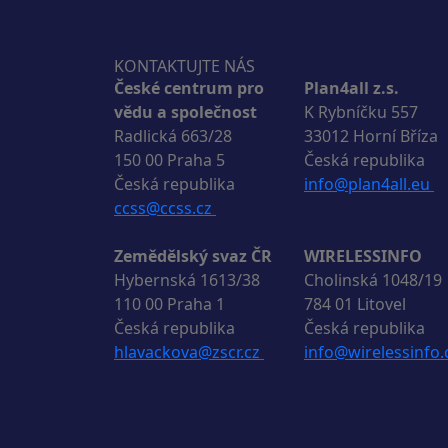
KONTAKTUJTE NÁS
České centrum pro
Plan4all z.s.
vědu a společnost
K Rybníčku 557
Radlická 663/28
33012 Horní Bříza
150 00 Praha 5
Česká republika
Česká republika
info@plan4all.eu
ccss@ccss.cz
Zemědělský svaz ČR
WIRELESSINFO
Hybernská 1613/38
Cholinská 1048/19
110 00 Praha 1
784 01 Litovel
Česká republika
Česká republika
hlavackova@zscr.cz
info@wirelessinfo.