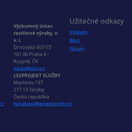
Užitečné odkazy
Výzkumný ústav
Výzkum
rostlinné výroby, v.
v. i.
Blog
Drnovská 507/73
Fórum
161 06 Praha 6 -
Ruzyně, ČR
lukas@vurv.cz
LESPROJEKT SLUŽBY
Martinov 197
277 13 Záryby
Česká republika
cz
horakova@wirelessinfo.cz