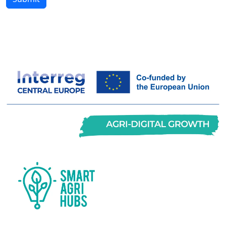
this
blank
if you
are a
human