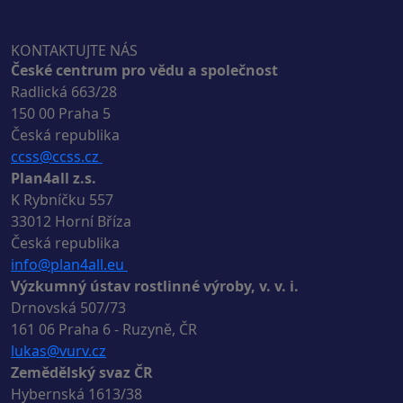
KONTAKTUJTE NÁS
České centrum pro vědu a společnost
Radlická 663/28
150 00 Praha 5
Česká republika
ccss@ccss.cz
Plan4all z.s.
K Rybníčku 557
33012 Horní Bříza
Česká republika
info@plan4all.eu
Výzkumný ústav rostlinné výroby, v. v. i.
Drnovská 507/73
161 06 Praha 6 - Ruzyně, ČR
lukas@vurv.cz
Zemědělský svaz ČR
Hybernská 1613/38