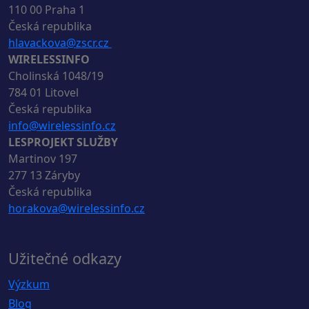
110 00 Praha 1
Česká republika
hlavackova@zscr.cz
WIRELESSINFO
Cholinská 1048/19
784 01 Litovel
Česká republika
info@wirelessinfo.cz
LESPROJEKT SLUŽBY
Martinov 197
277 13 Záryby
Česká republika
horakova@wirelessinfo.cz
Užitečné odkazy
Výzkum
Blog