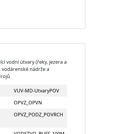
 vodní útvary (řeky, jezera a
), vodárenské nádrže a
rojů
VUV-MD-UtvaryPOV
OPVZ_OPVN
OPVZ_PODZ_POVRCH
VODSTVO_BUFF_100M