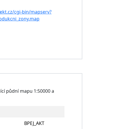
jekt.cz/cgi-bin/mapserv?
dukcni_zony.map
cí půdní mapu 1:50000 a
BPEJ_AKT