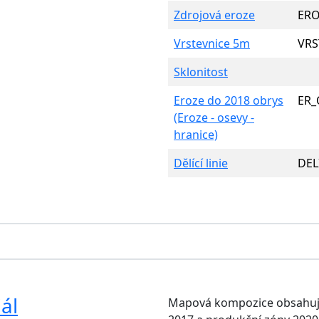
Zdrojová eroze
ERO
Vrstevnice 5m
VRS
Sklonitost
Eroze do 2018 obrys
ER_
(Eroze - osevy -
hranice)
Dělící linie
DEL
ál
Mapová kompozice obsahují