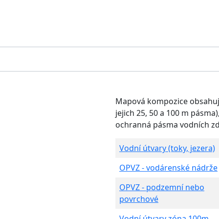
Mapová kompozice obsahující
jejich 25, 50 a 100 m pásma
ochranná pásma vodních zd
Vodní útvary (toky, jezera)
OPVZ - vodárenské nádrže
OPVZ - podzemní nebo
povrchové
Vodní útvary zóna 100m