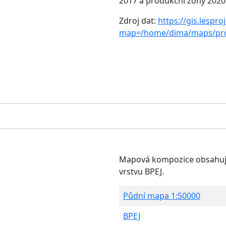
2017 a produkční zóny 2020
Zdroj dat:
https://gis.lespro
map=/home/dima/maps/pro
Mapová kompozice obsahují
vrstvu BPEJ.
Půdní mapa 1:50000
BPEJ