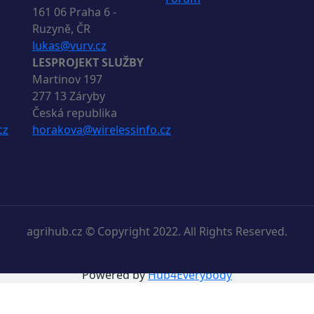
161 06 Praha 6 -
Ruzyně, ČR
lukas@vurv.cz
LESPROJEKT SLUŽBY
Martinov 197
277 13 Záryby
Česká republika
cz
horakova@wirelessinfo.cz
agrihub.cz © Copyright 2022. All Rights Reserved.
Powered by
Hub4Everybody