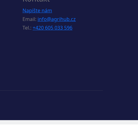
Napište nám
Email:
info@agrihub.cz
Tel.:
+420 605 033 596