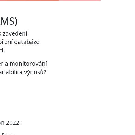
AMS)
k zavedení
oření databáze
i.
běr a monitorování
riabilita výnosů?
on 2022: