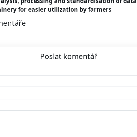
alysis, processing and standardisation of dat
nery for easier utilization by farmers
omentáře
Poslat komentář