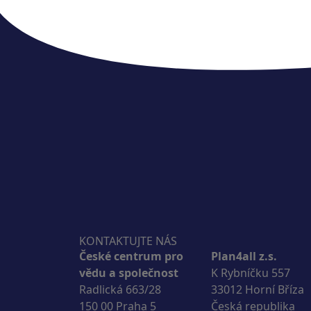
KONTAKTUJTE NÁS
České centrum pro
Plan4all z.s.
vědu a společnost
K Rybníčku 557
Radlická 663/28
33012 Horní Bříza
150 00 Praha 5
Česká republika