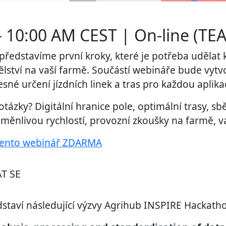
– 10:00 AM CEST | On-line (TE
představíme první kroky, které je potřeba udělat 
lství na vaší farmě. Součástí webináře bude vytv
esné určení jízdních linek a tras pro každou aplikac
 otázky? Digitální hranice pole, optimální trasy, s
oměnlivou rychlostí, provozní zkoušky na farmě, va
 tento webinář ZDARMA
T SE
staví následující výzvy Agrihub INSPIRE Hackath