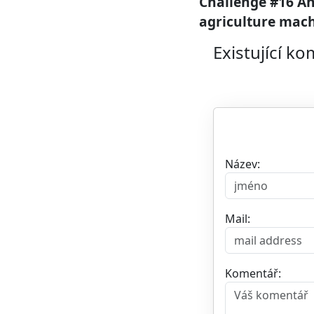
Challenge #16 An
agriculture machi
Existující k
Název:
Mail:
Komentář: