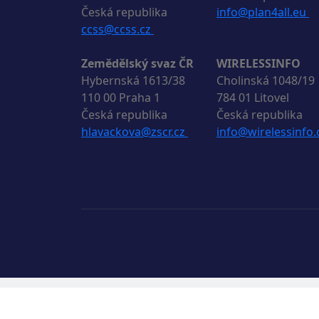
Česká republika
info@plan4all.eu
ccss@ccss.cz
Zemědělský svaz ČR
WIRELESSINFO
Hybernská 1613/38
Cholinská 1048/19
110 00 Praha 1
784 01 Litovel
Česká republika
Česká republika
hlavackova@zscr.cz
info@wirelessinfo.