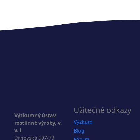
Užitečné odkazy
Výzkumný ústav
Výzkum
rostlinné výroby, v.
v. i.
Blog
Drnovská 507/73
Fórum