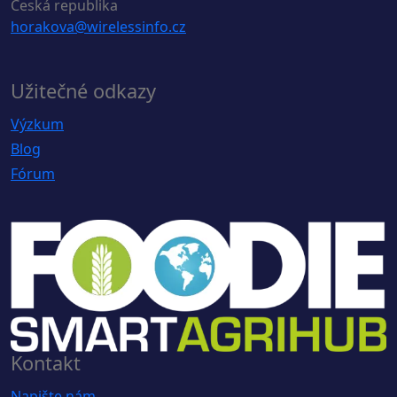
Česká republika
horakova@wirelessinfo.cz
Užitečné odkazy
Výzkum
Blog
Fórum
Kontakt
Napište nám