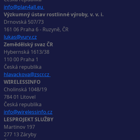
info@plan4all.eu
Výzkumný ústav rostlinné výroby, v. v. i.
Drnovská 507/73
161 06 Praha 6 - Ruzyně, ČR
lukas@vurv.cz
Zemědělský svaz ČR
Hybernská 1613/38
110 00 Praha 1
Česká republika
hlavackova@zscr.cz
WIRELESSINFO
Cholinská 1048/19
784 01 Litovel
Česká republika
info@wirelessinfo.cz
LESPROJEKT SLUŽBY
Martinov 197
277 13 Záryby