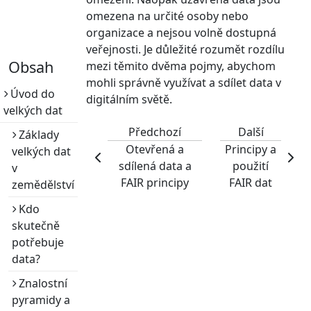
Méně
omezena na určité osoby nebo
než
organizace a nejsou volně dostupná
minuta
veřejnosti. Je důležité rozumět rozdílu
Obsah
mezi těmito dvěma pojmy, abychom
mohli správně využívat a sdílet data v
Úvod do
digitálním světě.
velkých dat
Předchozí
Další
Základy
Otevřená a
Principy a
velkých dat
sdílená data a
použití
v
FAIR principy
FAIR dat
zemědělství
Kdo
skutečně
potřebuje
data?
Znalostní
pyramidy a