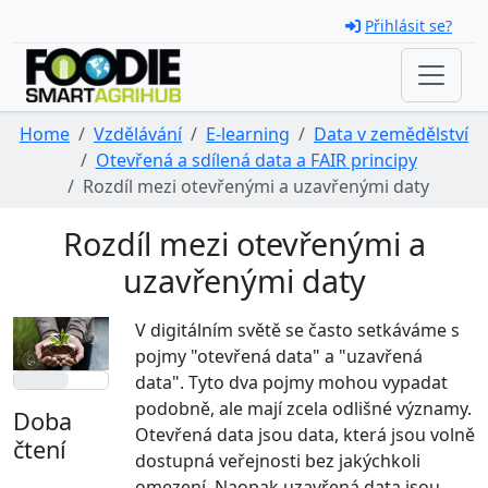
Skip navigation
Přihlásit se?
Home
Vzdělávání
E-learning
Data v zemědělství
Otevřená a sdílená data a FAIR principy
Rozdíl mezi otevřenými a uzavřenými daty
Rozdíl mezi otevřenými a
uzavřenými daty
V digitálním světě se často setkáváme s
pojmy "otevřená data" a "uzavřená
data". Tyto dva pojmy mohou vypadat
podobně, ale mají zcela odlišné významy.
Doba
Otevřená data jsou data, která jsou volně
čtení
dostupná veřejnosti bez jakýchkoli
omezení. Naopak uzavřená data jsou