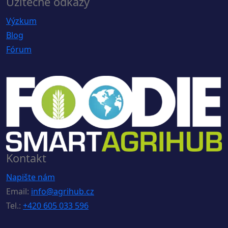
Užitečné odkazy
Výzkum
Blog
Fórum
Kontakt
Napište nám
Email:
info@agrihub.cz
Tel.:
+420 605 033 596