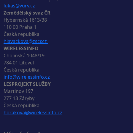
lukas@vurv.cz
Zemědělský svaz ČR
Hybernská 1613/38
110 00 Praha 1
Česká republika
hlavackova@zscr.cz
WIRELESSINFO
Cholinská 1048/19
784 01 Litovel
Česká republika
info@wirelessinfo.cz
LESPROJEKT SLUŽBY
Martinov 197
277 13 Záryby
Česká republika
horakova@wirelessinfo.cz