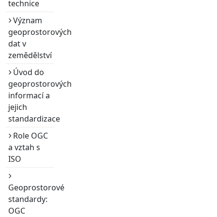
technice
Význam
geoprostorových
dat v
zemědělství
Úvod do
geoprostorových
informací a
jejich
standardizace
Role OGC
a vztah s
ISO
Geoprostorové
standardy:
OGC